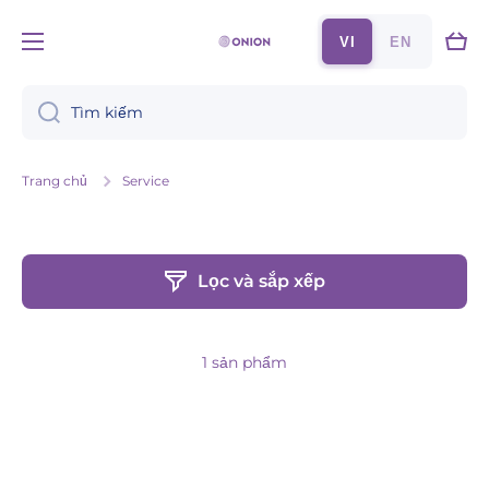
Chuyển đến nội dung
Xe
VI
EN
đẩy
Tìm kiếm
Trang chủ
Service
Lọc và sắp xếp
1 sản phẩm