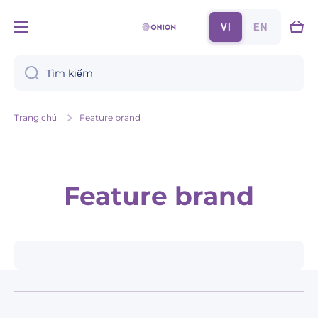
Chuyển đến nội dung
Xe
VI
EN
đẩy
Tìm kiếm
Trang chủ
Feature brand
Feature brand