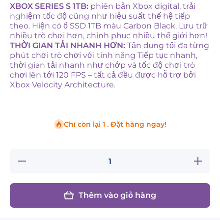
XBOX SERIES S 1TB:
phiên bản Xbox digital, trải
nghiệm tốc độ cũng như hiệu suất thế hệ tiếp
theo. Hiện có ổ SSD 1TB màu Carbon Black. Lưu trữ
nhiều trò chơi hơn, chinh phục nhiều thế giới hơn!
THỜI GIAN TẢI NHANH HƠN:
Tận dụng tối đa từng
phút chơi trò chơi với tính năng Tiếp tục nhanh,
thời gian tải nhanh như chớp và tốc độ chơi trò
chơi lên tới 120 FPS – tất cả đều được hỗ trợ bởi
Xbox Velocity Architecture.
Chỉ còn lại 1 . Đặt hàng ngay!
Giảm
Tăng
số
số
lượng
lượng
cho
cho
Xbox
Xbox
Thêm vào giỏ hàng
Series
Series
S 1
S 1
TB
TB