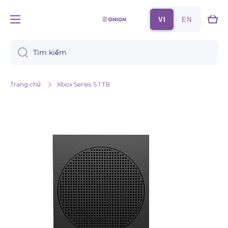
Chuyển đến nội dung
Xe
VI
EN
đẩy
Tìm kiếm
Trang chủ
Xbox Series S 1 TB
Chuyển đến thông tin sản phẩm