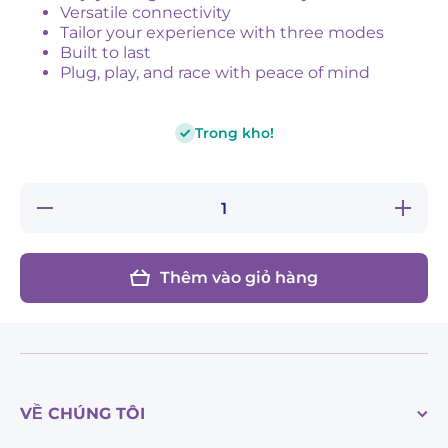
Versatile connectivity
Tailor your experience with three modes
Built to last
Plug, play, and race with peace of mind
Trong kho!
Giảm
Tăng
số
số
lượng
lượng
cho E-
cho E-
Stop
Stop
Thêm vào giỏ hàng
Switch
Switch
VỀ CHÚNG TÔI